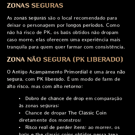
ZONAS SEGURAS
As
zonas seguras
são o local recomendado para
deixar o personagem por
longos períodos
. Como
não há risco de PK, os baús obtidos não dropam
caso morre, elas oferecem uma experiência mais
tranquila para quem quer farmar com consistência.
ZONA NÃO SEGURA (PK LIBERADO)
O
Antigo Acampamento Primordial
é uma área
não
segura
, com
PK liberado
. É um modo de farm de
alto risco
, mas com
alto retorno
:
Dobro de chance de drop
em comparação
às zonas seguras;
Chance de dropar
The Classic Coin
diretamente dos monstros;
Risco real de perder itens
: ao morrer, os
baús e the classic coins obtidos nessa área