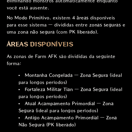
eliminando monstros automaticamente enquanto
você está ausente.
No
Modo Primitivo
, existem
4 áreas
disponíveis
para esse sistema — divididas entre
zonas seguras
e
uma
zona não segura
(com
PK liberado
).
ÁREAS DISPONÍVEIS
As zonas de Farm AFK são divididas da seguinte
forma:
Montanha Congelada
—
Zona Segura
(ideal
para longos períodos)
Fortaleza Militar Tian
—
Zona Segura
(ideal
para longos períodos)
Atual Acampamento Primordial
—
Zona
Segura
(ideal para longos períodos)
Antigo Acampamento Primordial
—
Zona
Não Segura
(
PK liberado
)